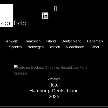
Zum
Inhalt
springen
Szhweiz
Frankreich
Island
Deutschland
Dänemark
Spanien
Norwegen
Belgien
Niederlande
Other
Über
Zimmer
Hotel
Hamburg, Deutschland
2025