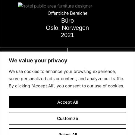
Über
Öffentliche Bereiche
Büro
Oslo, Norwegen
2021
LITAUEN:
SCHWEIZ
We value your privacy
JSC Confido
AS Confido
We use cookies to enhance your browsing experience,
Address: Naugarduko g. 98
c/o Consila Treuhand AG
serve personalized ads or content, and analyze our traffic.
LT-03160, Vilnius, Litauen
Mitteldorfstrasse 37
By clicking "Accept All", you consent to our use of cookies.
Phone:
+370 677 83136
5033 BUCHS AG, Schweiz
Email:
hello@confido.dk
Email:
hello@confido.dk
VAT: LT100011962717
Swiss VAT no: CHE-
Accept All
162.912.212 MWST
Customize
Reject All