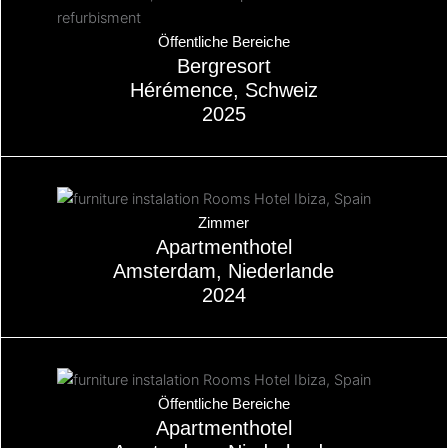
Über
Öffentliche Bereiche
Bergresort
Hérémence, Schweiz
2025
Über
Zimmer
Apartmenthotel
Amsterdam, Niederlande
2024
Über
Öffentliche Bereiche
Apartmenthotel