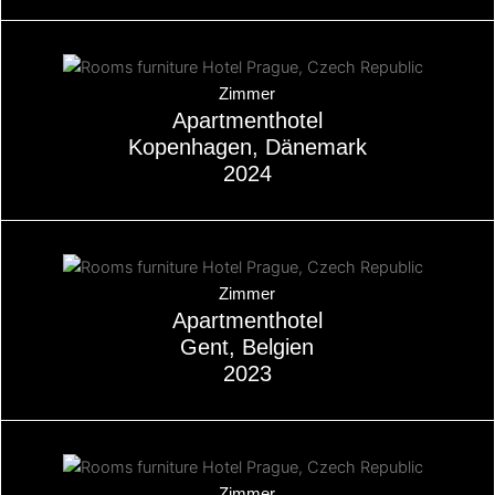
Über
Zimmer
Apartmenthotel
Kopenhagen, Dänemark
2024
Über
Zimmer
Apartmenthotel
Gent, Belgien
2023
Über
Zimmer