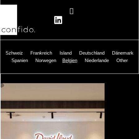
Zum
Inhalt
springen
Szhweiz
Frankreich
Island
Deutschland
Dänemark
Spanien
Norwegen
Belgien
Niederlande
Other
Z
i
m
m
e
r
A