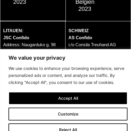
2023
Belgien
2023
LITAUEN:
SCHWEIZ
JSC Confido
AS Confido
Address: Naugarduko g. 98
c/o Consila Treuhand AG
LT-03160, Vilnius, Litauen
Mitteldorfstrasse 37
We value your privacy
Phone:
+370 677 83136
5033 BUCHS AG, Schweiz
Email:
hello@confido.dk
Email:
hello@confido.dk
We use cookies to enhance your browsing experience, serve
VAT: LT100011962717
Swiss VAT no: CHE-
personalized ads or content, and analyze our traffic. By
162.912.212 MWST
clicking "Accept All", you consent to our use of cookies.
Accept All
Customize
©2024 JSC Confido. Alle Rechte vorbehalten.
Reject All