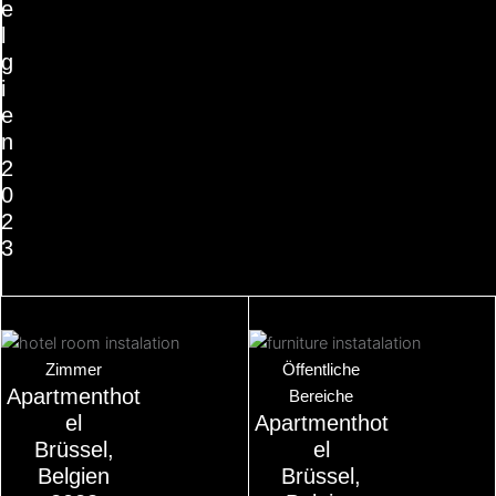
e
l
g
i
e
n
2
0
2
3
Zimmer
Öffentliche
Apartmenthot
Bereiche
el
Apartmenthot
Brüssel,
el
Belgien
Brüssel,