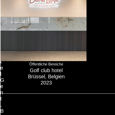
p
a
r
t
m
e
n
t
h
o
t
Öffentliche Bereiche
e
Golf club hotel
l
Brüssel, Belgien
G
2023
e
n
t
,
B